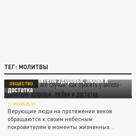
ТЕГ: МОЛИТВЫ
Молитвы на все случаи: как просить у
ангела-хранителя здоровья, любви и
ОБЩЕСТВО
достатка
11 ИЮЛЯ 05:57
Верующие люди на протяжении веков
обращаются к своим небесным
покровителям в моменты жизненных
испытаний.