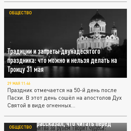
ОБЩЕСТВО
Традиции и запреты двунадесятого
праздника: что можно и нельзя делать на
Троицу 31 мая
29 МАЯ 11:46
Праздник отмечается на 50-й день после
Пасхи. В этот день сошёл на апостолов Дух
Святой в виде огненных...
Краткая молитва за рулём творит чудеса:
священник рассказал, что читать перед
ОБЩЕСТВО