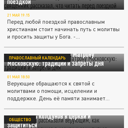
поездкой
21 МАЯ 19:15
Перед любой поездкой православным
христианам стоит начинать путь с молитвы
и просить защиты у Бога. -...
2 мая православные чтят Матрону
ПРАВОСЛАВНЫЙ КАЛЕНДАРЬ
Московскую: традиции и запреты дня
01 МАЯ 18:50
Верующие обращаются к святой с
молитвами о помощи, исцелении и
поддержке. День её памяти занимает
особое место...
Священники рассказали верующим, как
обнаружить колдунов в церкви и
ОБЩЕСТВО
защититься