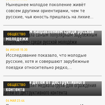
Нынешнее молодое поколение живёт
совсем другими ориентирами, чем те
русские, чья юность пришлась на лихие...
Армения стала самым популярным
зарубежным направлением среди русской
ОБЩЕСТВО
молодёжи
06 ИЮНЯ 15:30
Исследование показало, что молодые
русские, хотя и совершают зарубежные
поездки относительно редко,...
В России усилят медиапатрули для
ограждения детей от деструктивного
ОБЩЕСТВО
контента
04 МАЯ 23:44