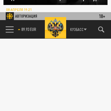
08 АПРЕЛЯ 19:21
Подозреваемый, предположительно,
18+
АВТОРИЗАЦИЯ
является мигрантом.
85.64 BRENT
КУЗБАСС
ОБЩЕСТВО
Актера из «Назад в будущее» обвинили
в насилии и удержании женщины в рабстве
26 ФЕВРАЛЯ 21:47
По заявлению истицы, в 2024 году Гловер