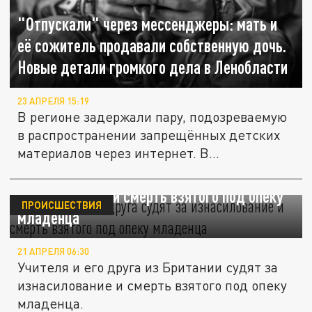
"Отпускали" через мессенджеры: мать и
её сожитель продавали собственную дочь.
Новые детали громкого дела в Ленобласти
23 АПРЕЛЯ 15:19
В регионе задержали пару, подозреваемую
в распространении запрещённых детских
материалов через интернет. В...
Британца и его друга судят за
изнасилование и смерть взятого под опеку
ПРОИСШЕСТВИЯ
младенца
21 АПРЕЛЯ 06:30
Учителя и его друга из Британии судят за
изнасилование и смерть взятого под опеку
младенца.