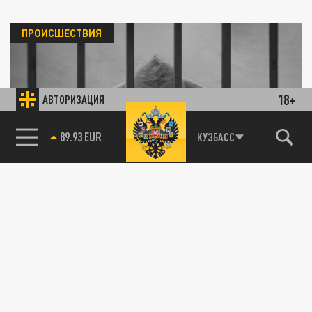
ПРОИСШЕСТВИЯ
18+
АВТОРИЗАЦИЯ
85.64 BRENT
КУЗБАСС
Задержан главарь "оренбургских
киллеров", скрывавшийся 5 лет
13 ДЕКАБРЯ 14:25
Организатору банды вменяют серию
жестоких заказных убийств.
ПРОИСШЕСТВИЯ