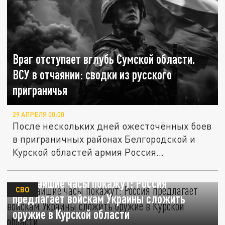
Враг отступает вглубь Сумской области.
ВСУ в отчаянии: сводки из русского
приграничья
29 АПРЕЛЯ 00:00
После нескольких дней ожесточённых боев
в приграничных районах Белгородской и
Курской областей армия Россия...
Ближайшие часы покажут: Россия
СВО
предлагает войскам Украины сложить
оружие в Курской области