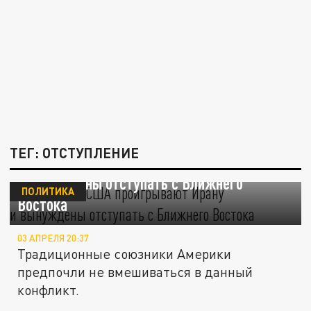
ТЕГ: ОТСТУПЛЕНИЕ
The Herald: США проигрывают Ирану
и вынуждены отступать с Ближнего
ПОЛИТИКА
Востока
03 АПРЕЛЯ 20:37
Традиционные союзники Америки
предпочли не вмешиваться в данный
конфликт.