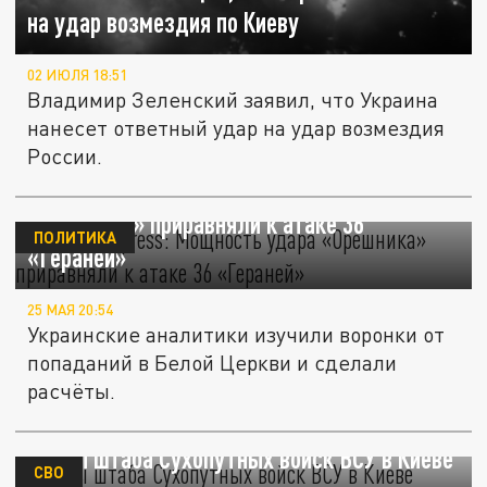
на удар возмездия по Киеву
02 ИЮЛЯ 18:51
Владимир Зеленский заявил, что Украина
нанесет ответный удар на удар возмездия
России.
Defense Express: Мощность удара
«Орешника» приравняли к атаке 36
ПОЛИТИКА
«Гераней»
25 МАЯ 20:54
Украинские аналитики изучили воронки от
попаданий в Белой Церкви и сделали
расчёты.
Руины штаба Сухопутных войск ВСУ в Киеве
СВО