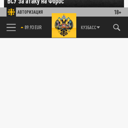
ВСУ за атаку на Форос
18+
АВТОРИЗАЦИЯ
25 СЕНТЯБРЯ 00:55
Минобороны сообщает о поражении
85.64 BRENT
КУЗБАСС
объектов украинских подразделений,
причастных к нападению на мирных
жителей в...
СВО
Ответный удар за Крым: Россия поразила
аэродром и производственные мощности
ВСУ
24 СЕНТЯБРЯ 18:20