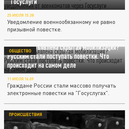
"Госуслуги"
25 ИЮЛЯ 15:38
Уведомление военнообязанному не равно
призывной повестке.
В России объявлена скрытая мобилизация?
ОБЩЕСТВО
Русским стали поступать повестки. Что
происходит на самом деле
11 ИЮЛЯ 16:09
Граждане России стали массово получать
электронные повестки на "Госуслугах".
ПРОИСШЕСТВИЯ