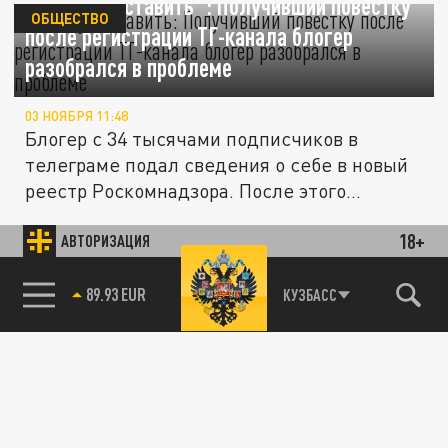
"Панику отставить": Получивший повестку
ОБЩЕСТВО
после регистрации ТГ-канала блогер
разобрался в проблеме
03 НОЯБРЯ 11:48
Блогер с 34 тысячами подписчиков в
телеграме подал сведения о себе в новый
реестр Роскомнадзора. После этого...
18+
АВТОРИЗАЦИЯ
ОБЩЕСТВО
85.64 BRENT
КУЗБАСС
Операция продолжается. В Ростовской
области силовики отлавливают
нелегальных мигрантов и отправляют на