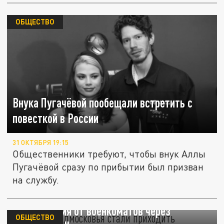
ОБЩЕСТВО
Внука Пугачёвой пообещали встретить с
повесткой в России
31 ОКТЯБРЯ 19:15
Общественники требуют, чтобы внук Аллы
Пугачёвой сразу по прибытии был призван
на службу.
Жителям Подмосковья стали приходить
уведомления от военкоматов через
ОБЩЕСТВО