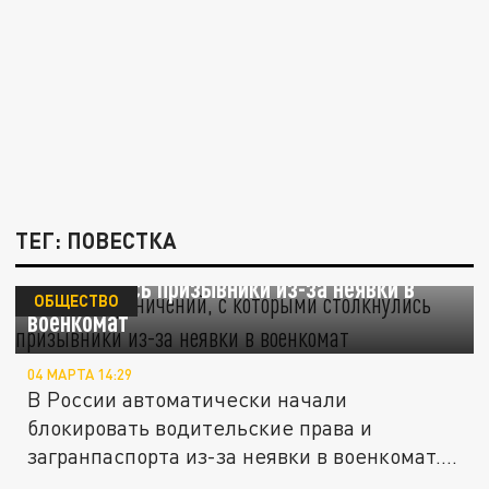
ТЕГ: ПОВЕСТКА
Список ограничений, с которыми
столкнулись призывники из-за неявки в
ОБЩЕСТВО
военкомат
04 МАРТА 14:29
В России автоматически начали
блокировать водительские права и
загранпаспорта из-за неявки в военкомат.
Полный...