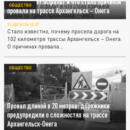
Куда утекает асфальт и что стало причиной
ОБЩЕСТВО
провала на трассе Архангельск – Онега
31 АВГУСТА 15:37
Стало известно, почему просела дорога на
102 километре трассы Архангельск – Онега.
О причинах провала...
ОБЩЕСТВО
Провал длиной в 20 метров: дорожники
предупредили о сложностях на трассе
Архангельск-Онега