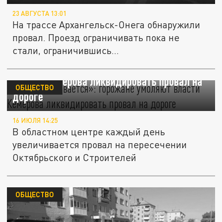
23 АВГУСТА 13:01
На трассе Архангельск-Онега обнаружили
провал. Проезд ограничивать пока не
стали, ограничившись...
«Он увеличивается»: горожане умоляют
власти Кемерова ликвидировать провал на
ОБЩЕСТВО
дороге
16 ИЮЛЯ 14:25
В областном центре каждый день
увеличивается провал на пересечении
Октябрьского и Строителей
ОБЩЕСТВО