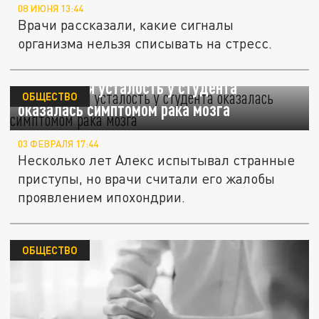
08 ИЮНЯ 13:44
Врачи рассказали, какие сигналы
организма нельзя списывать на стресс.
Сильнейшая усталость у студента
ОБЩЕСТВО
оказалась симптомом рака мозга
03 ФЕВРАЛЯ 17:44
Несколько лет Алекс испытывал странные
приступы, но врачи считали его жалобы
проявлением ипохондрии.
ОБЩЕСТВО