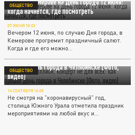
Салют в Кемерове на День города 12 июня:
ОБЩЕСТВО
когда начнется, где посмотреть
07 ИЮНЯ 10:03
Вечером 12 июня, по случаю Дня города, в
Кемерове прогремит праздничный салют.
Когда и где его можно...
Салют за миллион, концерт не для всех: как
прошел День города в Челябинске [Фото,
ОБЩЕСТВО
видео]
14 СЕНТЯБРЯ 16:05
Не смотря на "коронавирусный" год,
столица Южного Урала отметила праздник
мероприятиями на любой вкус и...