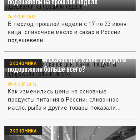
подешевели на прошлой неделе
26 ИЮНЯ 05:05
В период прошлой недели с 17 по 23 июня
яйца, сливочное масло и сахар в России
подешевели.
Десятилетний скачок цен. Какие продукты
ЭКОНОМИКА
подорожали больше всего?
05 ИЮНЯ 20:42
Как изменились цены на основные
продукты питания в России: сливочное
масло, рыба и другие товары показали...
ЭКОНОМИКА