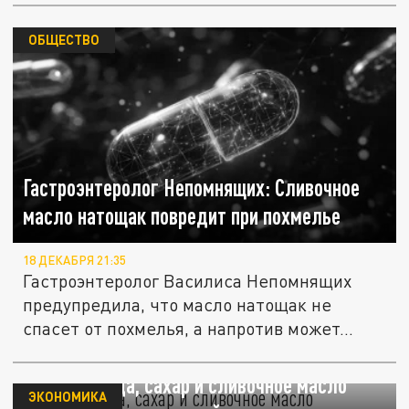
ОБЩЕСТВО
Гастроэнтеролог Непомнящих: Сливочное
масло натощак повредит при похмелье
18 ДЕКАБРЯ 21:35
Гастроэнтеролог Василиса Непомнящих
предупредила, что масло натощак не
спасет от похмелья, а напротив может...
Росстат: яйца, сахар и сливочное масло
ЭКОНОМИКА