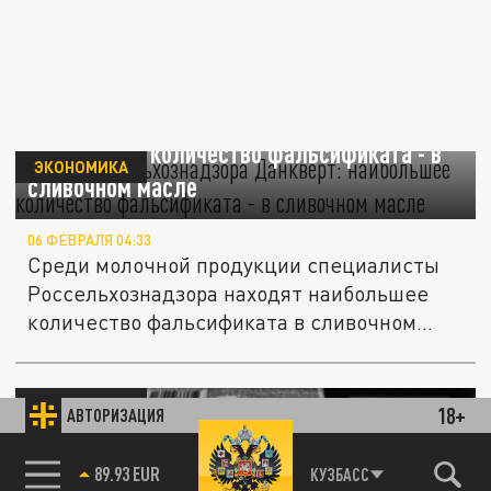
Глава Россельхознадзора Данкверт:
наибольшее количество фальсификата - в
ЭКОНОМИКА
сливочном масле
06 ФЕВРАЛЯ 04:33
Среди молочной продукции специалисты
Россельхознадзора находят наибольшее
количество фальсификата в сливочном...
ЭКОНОМИКА
18+
АВТОРИЗАЦИЯ
85.64 BRENT
КУЗБАСС