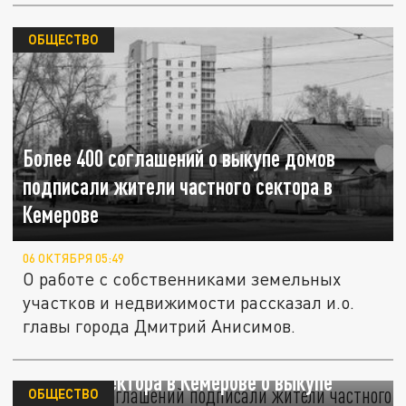
ОБЩЕСТВО
Более 400 соглашений о выкупе домов
подписали жители частного сектора в
Кемерове
06 ОКТЯБРЯ 05:49
О работе с собственниками земельных
участков и недвижимости рассказал и.о.
главы города Дмитрий Анисимов.
Более 400 соглашений подписали жители
частного сектора в Кемерове о выкупе
ОБЩЕСТВО