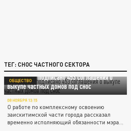
ТЕГ: СНОС ЧАСТНОГО СЕКТОРА
В Кемерове подписано 453 соглашения о
ОБЩЕСТВО
выкупе частных домов под снос
08 НОЯБРЯ 13:15
О работе по комплексному освоению
заискитимской части города рассказал
временно исполняющий обязанности мэра...