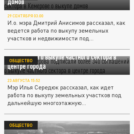
домов
29 СЕНТЯБРЯ 03:00
И.о. мэра Дмитрий Анисимов рассказал, как
ведется работа по выкупу земельных
участков и недвижимости под...
Власти Кемерова подписали более 340
соглашений о выкупе частного сектора в
ОБЩЕСТВО
центре города
23 АВГУСТА 15:52
Мэр Илья Середюк рассказал, как идет
работа по выкупу земельных участков под
дальнейшую многоэтажную...
ОБЩЕСТВО