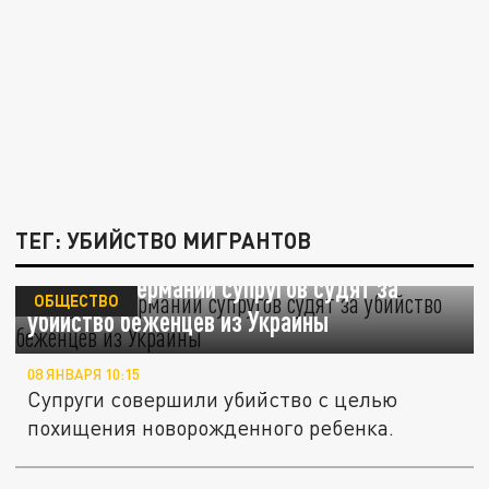
ТЕГ: УБИЙСТВО МИГРАНТОВ
Spiegel: В Германии супругов судят за
ОБЩЕСТВО
убийство беженцев из Украины
08 ЯНВАРЯ 10:15
Супруги совершили убийство с целью
похищения новорожденного ребенка.
Сбежавший в Беларусь польский