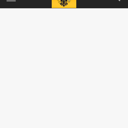
115093, г. Москва, переулок Партийный,
д.1, к.57, стр.3, эт.1, пом.I, ком.45