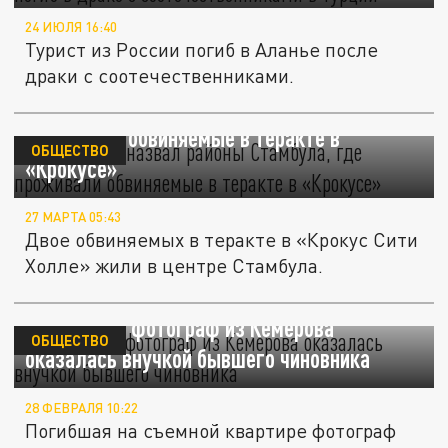
24 ИЮЛЯ 16:40
Турист из России погиб в Аланье после
драки с соотечественниками.
Yetkinreport назвал районы Стамбула, где
проживали обвиняемые в теракте в
ОБЩЕСТВО
«Крокусе»
27 МАРТА 05:43
Двое обвиняемых в теракте в «Крокус Сити
Холле» жили в центре Стамбула.
Зарезанная фотограф из Кемерова
ОБЩЕСТВО
оказалась внучкой бывшего чиновника
28 ФЕВРАЛЯ 10:22
Погибшая на съемной квартире фотограф