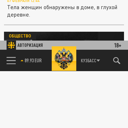
07 ФЕВРАЛЯ 12:44
Тела женщин обнаружены в доме, в глухой
деревне.
ОБЩЕСТВО
18+
АВТОРИЗАЦИЯ
85.64 BRENT
КУЗБАСС
В Дагестане во время перестрелки был убит
ученик Абдулманапа Нурмагомедова
01 ФЕВРАЛЯ 04:47
Убийца поджидал спортсмена в подъезде
его дома.