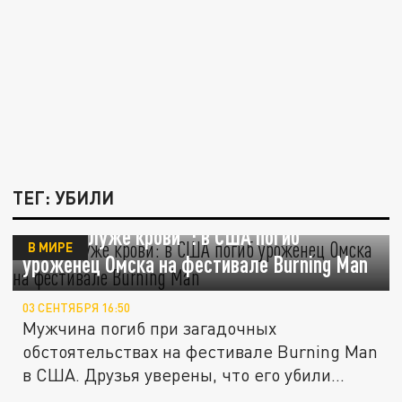
ТЕГ: УБИЛИ
"Тело в луже крови": в США погиб
В МИРЕ
уроженец Омска на фестивале Burning Man
03 СЕНТЯБРЯ 16:50
Мужчина погиб при загадочных
обстоятельствах на фестивале Burning Man
в США. Друзья уверены, что его убили...