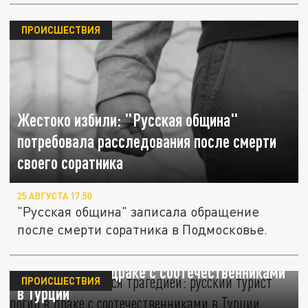
ПРОИСШЕСТВИЯ
Жестоко избили: "Русская община"
потребовала расследования после смерти
своего соратника
25 АВГУСТА 17:50
"Русская община" записала обращение
после смерти соратника в Подмосковье.
Отпуск закончился трагедией: русский
турист погиб в драке с соотечественниками
ПРОИСШЕСТВИЯ
в Турции