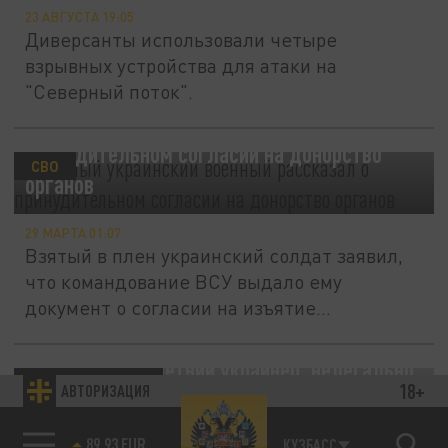
23 АВГУСТА 19:05
Диверсанты использовали четыре
взрывных устройства для атаки на
"Северный поток".
Пленный украинский военный рассказал о
принудительном согласии на донорство
СВО
органов
29 МАРТА 01:07
Взятый в плен украинский солдат заявил,
что командование ВСУ выдало ему
документ о согласии на изъятие...
Несовершеннолетний украинец, нелегально
ПРОИСШЕСТВИЯ
18+
АВТОРИЗАЦИЯ
пересекший границу с Финляндией,
89.93 EUR
находится в Санкт-Петербурге: Разбираемся
КУЗБАСС
85.64 BRENT