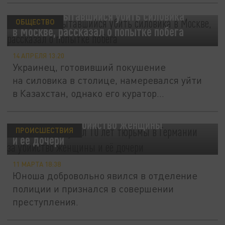
Украинец, пытавшийся убить силовика
ОБЩЕСТВО
в Москве, рассказал о попытке побега
14 АПРЕЛЯ 13:20
Украинец, готовивший покушение
на силовика в столице, намеревался уйти
в Казахстан, однако его куратор...
Украинец получил 10 лет тюрьмы
в Германии за убийство женщины
ПРОИСШЕСТВИЯ
и её дочери
11 МАРТА 18:38
Юноша добровольно явился в отделение
полиции и признался в совершении
преступления.
В Германии задержали украинца