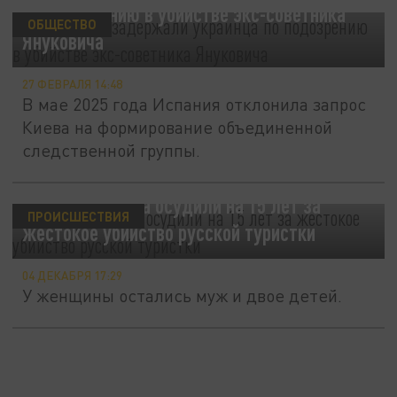
по подозрению в убийстве экс-советника
ОБЩЕСТВО
Януковича
27 ФЕВРАЛЯ 14:48
В мае 2025 года Испания отклонила запрос
Киева на формирование объединенной
следственной группы.
В Перу украинца осудили на 15 лет за
ПРОИСШЕСТВИЯ
жестокое убийство русской туристки
04 ДЕКАБРЯ 17:29
У женщины остались муж и двое детей.