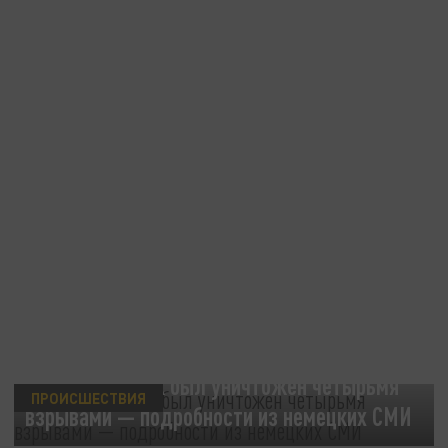
Северный поток был уничтожен четырьмя
ПРОИСШЕСТВИЯ
взрывами — подробности из немецких СМИ