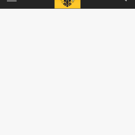
115093, г. Москва, переулок Партийный,
д.1, к.57, стр.3, эт.1, пом.I, ком.45