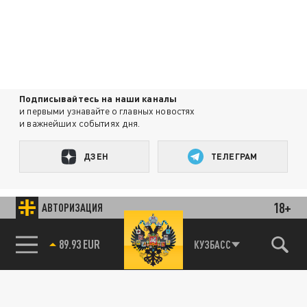
Подписывайтесь на наши каналы
и первыми узнавайте о главных новостях
и важнейших событиях дня.
ДЗЕН
ТЕЛЕГРАМ
18+
ПОДЕЛИТЬСЯ В СОЦСЕТЯХ:
АВТОРИЗАЦИЯ
89.93 EUR
КУЗБАСС
Новости партнёров
Агрегатор новостей 24СМИ