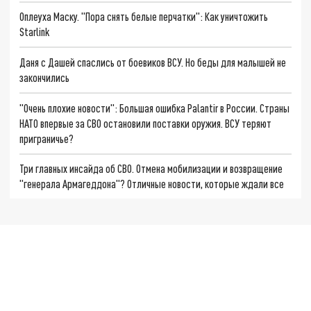
Оплеуха Маску. "Пора снять белые перчатки": Как уничтожить
Starlink
Даня с Дашей спаслись от боевиков ВСУ. Но беды для малышей не
закончились
"Очень плохие новости": Большая ошибка Palantir в России. Страны
НАТО впервые за СВО остановили поставки оружия. ВСУ теряют
приграничье?
Три главных инсайда об СВО. Отмена мобилизации и возвращение
"генерала Армагеддона"? Отличные новости, которые ждали все