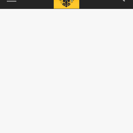
Подписывайтесь на наши каналы
и первыми узнавайте о главных новостях
и важнейших событиях дня.