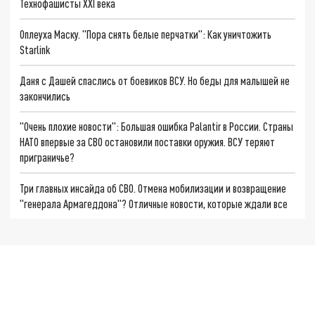
Технофашисты XXI века
Оплеуха Маску. "Пора снять белые перчатки": Как уничтожить
Starlink
Даня с Дашей спаслись от боевиков ВСУ. Но беды для малышей не
закончились
"Очень плохие новости": Большая ошибка Palantir в России. Страны
НАТО впервые за СВО остановили поставки оружия. ВСУ теряют
приграничье?
Три главных инсайда об СВО. Отмена мобилизации и возвращение
"генерала Армагеддона"? Отличные новости, которые ждали все