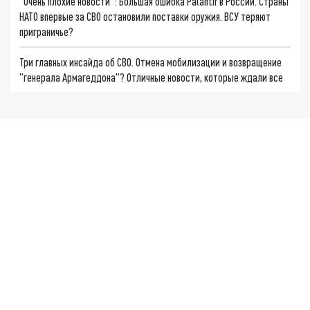
"Очень плохие новости": Большая ошибка Palantir в России. Страны
НАТО впервые за СВО остановили поставки оружия. ВСУ теряют
приграничье?
Три главных инсайда об СВО. Отмена мобилизации и возвращение
"генерала Армагеддона"? Отличные новости, которые ждали все