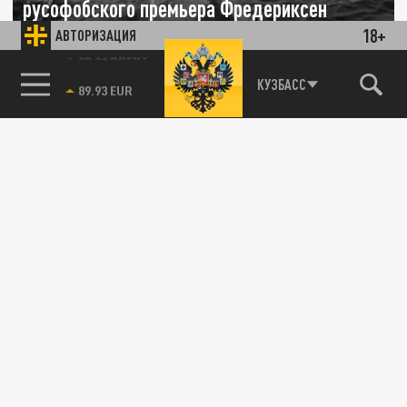
русофобского премьера Фредериксен
18+
АВТОРИЗАЦИЯ
25 МАРТА 04:31
В Дании проходят парламентские выборы,
85.64 BRENT
КУЗБАСС
по итогам которых определится будущий
глава правительства.
СВО
ВС России применили таран против датского
беспилотника RQ-35 Heidrun