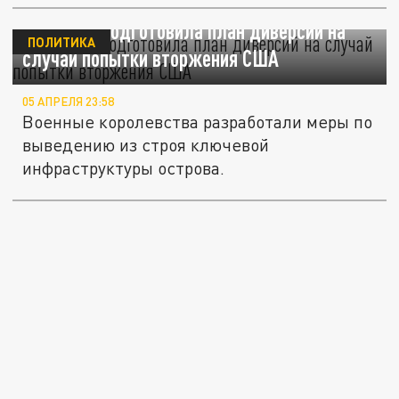
NI: Дания подготовила план диверсий на
ПОЛИТИКА
случай попытки вторжения США
05 АПРЕЛЯ 23:58
Военные королевства разработали меры по
выведению из строя ключевой
инфраструктуры острова.