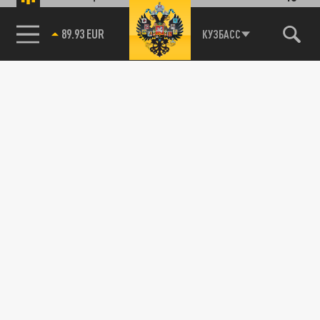
85.64 BRENT
КУЗБАСС
115093, г. Москва, переулок Партийный,
д.1, к.57, стр.3, эт.1, пом.I, ком.45
Тел.:
+7 (495) 374-77-73
info@tsargrad.tv