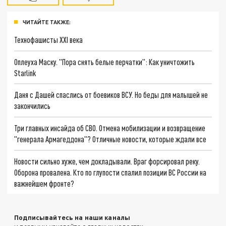
ЧИТАЙТЕ ТАКЖЕ:
Технофашисты XXI века
Оплеуха Маску. "Пора снять белые перчатки": Как уничтожить
Starlink
Даня с Дашей спаслись от боевиков ВСУ. Но беды для малышей не
закончились
Три главных инсайда об СВО. Отмена мобилизации и возвращение
"генерала Армагеддона"? Отличные новости, которые ждали все
Новости сильно хуже, чем докладывали. Враг форсировал реку.
Оборона провалена. Кто по глупости спалил позиции ВС России на
важнейшем фронте?
Подписывайтесь на наши каналы