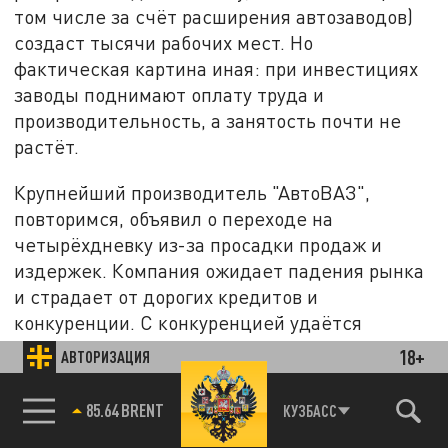
том числе за счёт расширения автозаводов)
создаст тысячи рабочих мест. Но
фактическая картина иная: при инвестициях
заводы поднимают оплату труда и
производительность, а занятость почти не
растёт.
Крупнейший производитель "АвтоВАЗ",
повторимся, объявил о переходе на
четырёхдневку из-за просадки продаж и
издержек. Компания ожидает падения рынка
и страдает от дорогих кредитов и
конкуренции. С конкуренцией удаётся
бороться только лоббированием удобных
18+
АВТОРИЗАЦИЯ
законов, но, увы, не снижением
себестоимости или ростом качества.
85.64 BRENT
КУЗБАСС
Индексы промышленного производства по