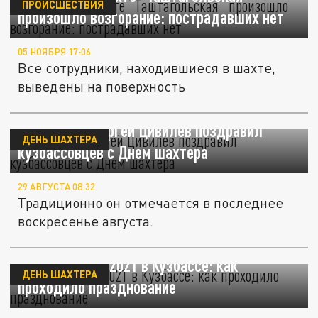
ПРОИСШЕСТВИЯ
произошло возгорание: пострадавших нет
05 НОЯБРЯ 17:06
Все сотрудники, находившиеся в шахте,
выведены на поверхность
Губернатор Сергей Цивилев поздравил
ДЕНЬ ШАХТЕРА
кузбассовцев с Днем шахтера
29 АВГУСТА 08:32
Традиционно он отмечается в последнее
воскресенье августа.
День шахтера 2021 в Кузбассе: как
ДЕНЬ ШАХТЕРА
проходило празднование