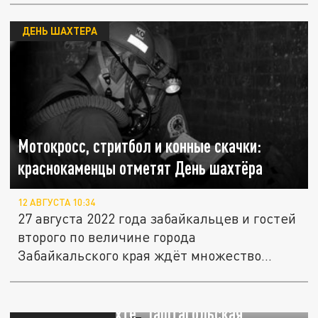
ДЕНЬ ШАХТЕРА
Мотокросс, стритбол и конные скачки:
краснокаменцы отметят День шахтёра
12 АВГУСТА 10:34
27 августа 2022 года забайкальцев и гостей
второго по величине города
Забайкальского края ждёт множество...
В Кузбассой шахте “Таштагольская”