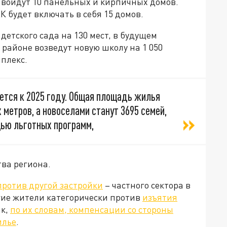
ю войдут 10 панельных и кирпичных домов.
 будет включать в себя 15 домов.
детского сада на 130 мест, в будущем
в районе возведут новую школу на 1 050
плекс.
ется к 2025 году. Общая площадь жилья
 метров, а новоселами станут 3695 семей,
щью льготных программ,
ва региона.
против другой застройки
– частного сектора в
гие жители категорически против
изъятия
ак,
по их словам, компенсации со стороны
илье
.