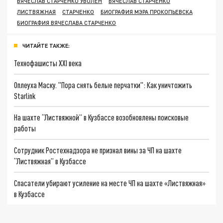
ВЯЧЕСЛАВ СТАРЧЕНКО УВОЛЕН
ВЯЧЕСЛАВ СТАРЧЕНКО
ЛИСТВЯЖНАЯ
СТАРЧЕНКО
БИОГРАФИЯ МЭРА ПРОКОПЬЕВСКА
БИОГРАФИЯ ВЯЧЕСЛАВА СТАРЧЕНКО
ЧИТАЙТЕ ТАКЖЕ:
Технофашисты XXI века
Оплеуха Маску. "Пора снять белые перчатки": Как уничтожить
Starlink
На шахте “Листвяжной” в Кузбассе возобновлены поисковые
работы
Сотрудник Ростехнадзора не признал вины за ЧП на шахте
“Листвяжная” в Кузбассе
Спасатели убирают усиление на месте ЧП на шахте «Листвяжная»
в Кузбассе