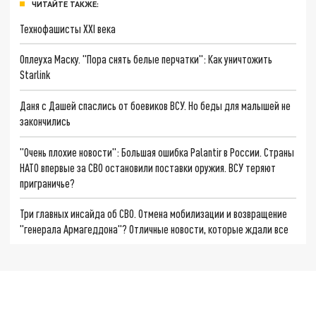
ЧИТАЙТЕ ТАКЖЕ:
Технофашисты XXI века
Оплеуха Маску. "Пора снять белые перчатки": Как уничтожить
Starlink
Даня с Дашей спаслись от боевиков ВСУ. Но беды для малышей не
закончились
"Очень плохие новости": Большая ошибка Palantir в России. Страны
НАТО впервые за СВО остановили поставки оружия. ВСУ теряют
приграничье?
Три главных инсайда об СВО. Отмена мобилизации и возвращение
"генерала Армагеддона"? Отличные новости, которые ждали все