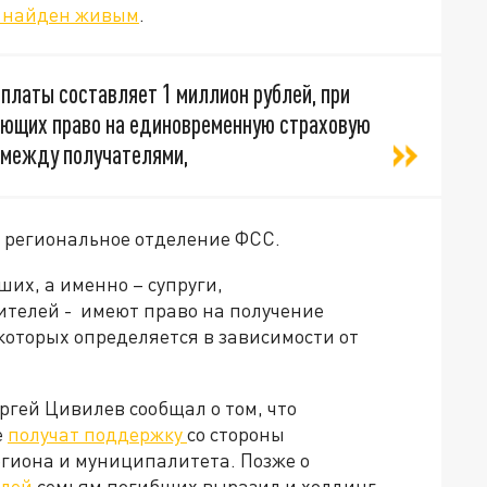
л найден живым
.
платы составляет 1 миллион рублей, при
меющих право на единовременную страховую
и между получателями,
е региональное отделение ФСС.
ших, а именно – супруги,
ителей - имеют право на получение
которых определяется в зависимости от
ргей Цивилев сообщал о том, что
е
получат поддержку
со стороны
егиона и муниципалитета. Позже о
блей
семьям погибших выразил и холдинг