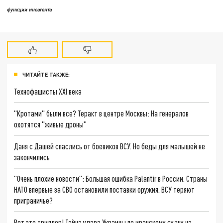
функции иноагента
ЧИТАЙТЕ ТАКЖЕ:
Технофашисты XXI века
"Кротами" были все? Теракт в центре Москвы: На генералов
охотятся "живые дроны"
Даня с Дашей спаслись от боевиков ВСУ. Но беды для малышей не
закончились
"Очень плохие новости": Большая ошибка Palantir в России. Страны
НАТО впервые за СВО остановили поставки оружия. ВСУ теряют
приграничье?
Вот это триллер! Тайна удара Украины по иранскому судну на