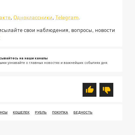
акте
,
Одноклассники
,
Telegram
.
рисылайте свои наблюдения, вопросы, новости
v
сывайтесь на наши каналы
ыми узнавайте о главных новостях и важнейших событиях дня.
НСЫ
КОШЕЛЕК
РУБЛЬ
ПОКУПКА
БЕДНОСТЬ