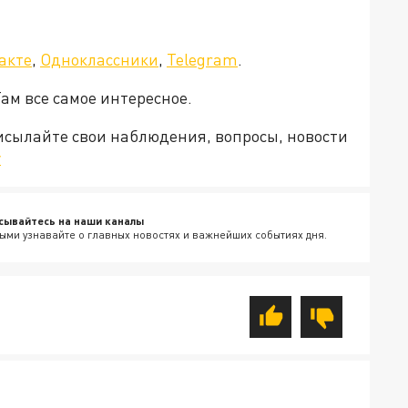
акте
,
Одноклассники
,
Telegram
.
Там все самое интересное.
рисылайте свои наблюдения, вопросы, новости
v
сывайтесь на наши каналы
ыми узнавайте о главных новостях и важнейших событиях дня.