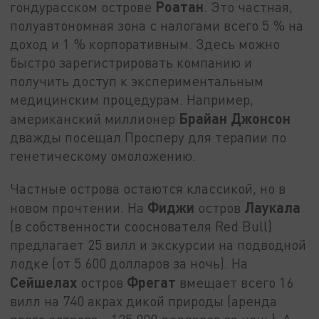
Роатан
гондурасском острове
. Это частная,
полуавтономная зона с налогами всего 5 % на
доход и 1 % корпоративным. Здесь можно
быстро зарегистрировать компанию и
получить доступ к экспериментальным
медицинским процедурам. Например,
Брайан
Джонсон
американский миллионер
дважды посещал Просперу для терапии по
генетическому омоложению.
Частные острова остаются классикой, но в
Фиджи
Лаукала
новом прочтении. На
остров
(в собственности сооснователя Red Bull)
предлагает 25 вилл и экскурсии на подводной
лодке (от 5 600 долларов за ночь). На
Сейшелах
Фрегат
остров
вмещает всего 16
вилл на 740 акрах дикой природы (аренда