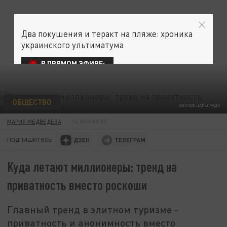
Два покушения и теракт на пляже: хроника
украинского ультиматума
В ПРЯМОМ ЭФИРЕ:
ОБЩЕСТВО
КОЛЛАЖ ЦАРЬГРАДА
МАРИЯ МЕДВЕДЕВА
14 МАЯ 09:30
ПОДПИШИТЕСЬ:
Куда летают миллионеры: тренд на
приватность вместо роскоши
Главный тренд в элитном туризме -
приватность и анонимность вместо