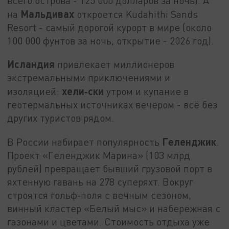
всего острова - 125 000 долларов за ночь). А
Мальдивах
на
откроется Kudahithi Sands
Resort - самый дорогой курорт в мире (около
100 000 фунтов за ночь, открытие - 2026 год).
Исландия
привлекает миллионеров
экстремальными приключениями и
хели‑ски
изоляцией:
утром и купание в
геотермальных источниках вечером - всё без
других туристов рядом.
Геленджик
В России набирает популярность
.
Проект «Геленджик Марина» (103 млрд
рублей) превращает бывший грузовой порт в
яхтенную гавань на 278 суперяхт. Вокруг
строятся гольф‑поля с вечным сезоном,
винный кластер «Белый мыс» и набережная с
газонами и цветами. Стоимость отдыха уже