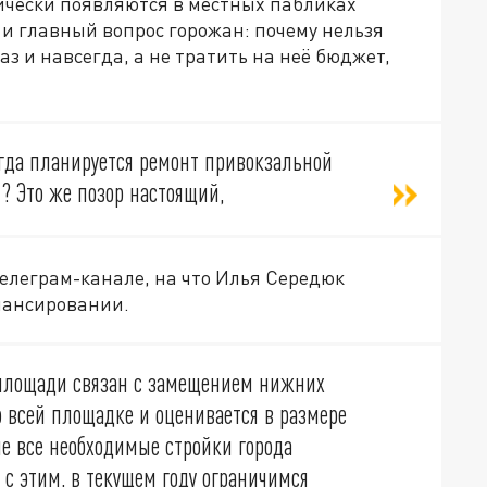
ически появляются в местных пабликах
и главный вопрос горожан: почему нельзя
з и навсегда, а не тратить на неё бюджет,
гда планируется ремонт привокзальной
 Это же позор настоящий,
телеграм-канале, на что Илья Середюк
инансировании.
площади связан с замещением нижних
о всей площадке и оценивается в размере
не все необходимые стройки города
с этим, в текущем году ограничимся