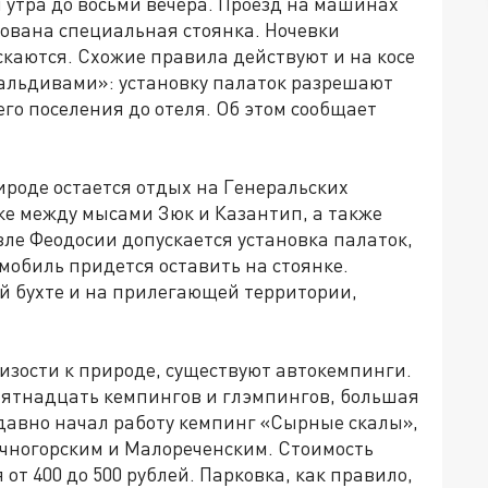
 утра до восьми вечера. Проезд на машинах
зована специальная стоянка. Ночевки
скаются. Схожие правила действуют и на косе
альдивами»: установку палаток разрешают
го поселения до отеля. Об этом сообщает
роде остается отдых на Генеральских
ке между мысами Зюк и Казантип, а также
озле Феодосии допускается установка палаток,
омобиль придется оставить на стоянке.
й бухте и на прилегающей территории,
лизости к природе, существуют автокемпинги.
пятнадцать кемпингов и глэмпингов, большая
едавно начал работу кемпинг «Сырные скалы»,
чногорским и Малореченским. Стоимость
от 400 до 500 рублей. Парковка, как правило,