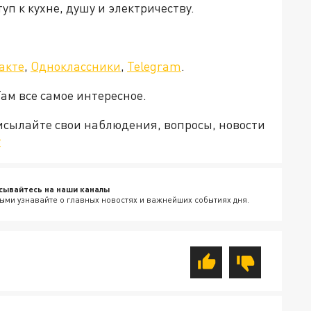
уп к кухне, душу и электричеству.
акте
,
Одноклассники
,
Telegram
.
Там все самое интересное.
рисылайте свои наблюдения, вопросы, новости
v
сывайтесь на наши каналы
ыми узнавайте о главных новостях и важнейших событиях дня.