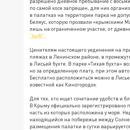
разрешено дневное пребывание с восьми
по самой косе запрещен, для них органи
в палатках на территории парка не допу
Беляус, которую прозвали «крымскими М
лишь на ограниченном участке, от древне
"АиФ"
.
Ценителям настоящего уединения на при
пляжах в Ленинском районе, в промежут
в Лисьей бухте. В парке «Тихая бухта» в
но за определенную плату, при этом авт
Бесплатно расположиться можно в Лисье
известной как Киногородок.
Для тех, кто ищет сочетание удобств и б
В Крыму официально зарегистрировано 
часть из которых расположена у моря. Н
находящийся на побережье между Солне
размещения палатки в сутки варьируется 