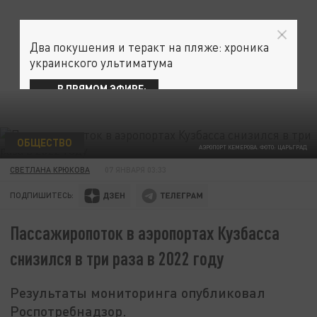
Два покушения и теракт на пляже: хроника
украинского ультиматума
В ПРЯМОМ ЭФИРЕ:
ОБЩЕСТВО
АЭРОПОРТ КЕМЕРОВА. ФОТО: ЦАРЬГРАД
СВЕТЛАНА КРЮКОВА
07 ЯНВАРЯ 03:33
ПОДПИШИТЕСЬ:
Пассажиропоток в аэропортах Кузбасса
снизился в три раза в 2022 году
Результаты мониторинга опубликовал
Роспотребнадзор.