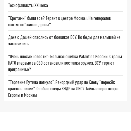
Технофашисты XXI века
"Кротами" были все? Теракт в центре Москвы: На генералов
охотятся "живые дроны"
Даня с Дашей спаслись от боевиков ВСУ. Но беды для малышей не
закончились
"Очень плохие новости": Большая ошибка Palantir в России. Страны
НАТО впервые за СВО остановили поставки оружия. ВСУ теряют
приграничье?
"Терпение Путина лопнуло". Рекордный удар по Киеву "пересёк
красные линии". Особые спецы КНДР на ЛБС? Тайные переговоры
Европы и Москвы