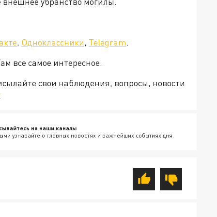
е внешнее убранство могилы.
акте
,
Одноклассники
,
Telegram
.
Там все самое интересное.
рисылайте свои наблюдения, вопросы, новости
v
сывайтесь на наши каналы
ыми узнавайте о главных новостях и важнейших событиях дня.