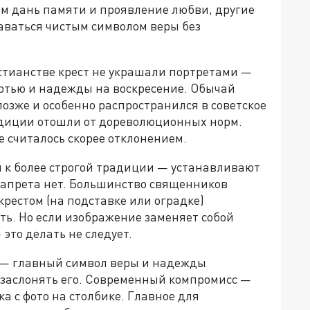
ом дань памяти и проявление любви, другие
таваться чистым символом веры без
стианстве крест не украшали портретами —
ертью и надежды на воскресение. Обычай
озже и особенно распространился в советское
адиции отошли от дореволюционных норм.
 считалось скорее отклонением.
 к более строгой традиции — устанавливают
 запрета нет. Большинство священников
 крестом (на подставке или оградке)
ть. Но если изображение заменяет собой
это делать не следует.
 — главный символ веры и надежды
 заслонять его. Современный компромисс —
ка с фото на столбике. Главное для