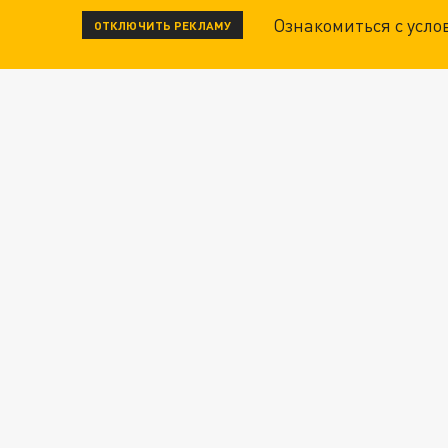
Ознакомиться с усл
ОТКЛЮЧИТЬ РЕКЛАМУ
ЧИТАЙТЕ ТАКЖЕ:
ТЕХНОФАШИСТЫ XXI ВЕКА
"КРОТАМИ" БЫЛИ ВСЕ? ТЕРАКТ В ЦЕНТРЕ М