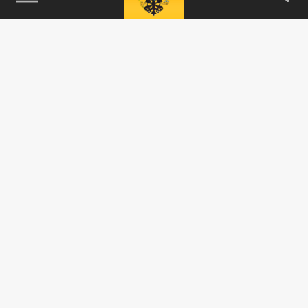
устроила скандал, выложив в сеть снимок,
где рядом с пасхальным куличом...
ОБЩЕСТВО
Блогерша украла чужое лицо с помощью ИИ
и выдала фото за свое
02 АПРЕЛЯ 19:29
Элизабет продемонстрировала
фотографию, сделанную ей во время
посещения теннисного турнира US Open