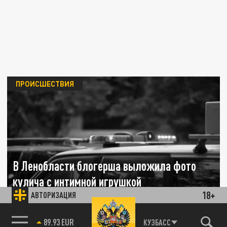
ПРОИСШЕСТВИЯ
В Ленобласти блогерша выложила фото
кулича с интимной игрушкой
18+
АВТОРИЗАЦИЯ
14 АПРЕЛЯ 13:48
Блогерша из Ленинградской области
85.64 BRENT
КУЗБАСС