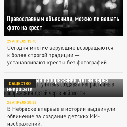
Православным объяснили, можно ли вешать
фото на крест
25 АПРЕЛЯ 15:48
Сегодня многие верующие возвращаются
к более строгой традиции —
устанавливают кресты без фотографий.
New York Post: учитель создавал
непристойные изображения детей через
ОБЩЕСТВО
нейросети
24 АПРЕЛЯ 20:33
В Небраске впервые в истории выдвинули
обвинение за создание детских ИИ-
изображений.