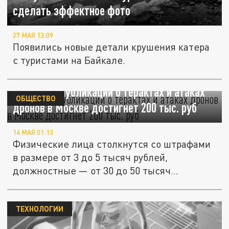
сделать эффектное фото
27 МАЯ 13:09
Появились новые детали крушения катера
с туристами на Байкале.
Штраф за публикации о терактах и атаках
ОБЩЕСТВО
дронов в Москве достигнет 200 тыс. руб
14 МАЯ 01:13
Физические лица столкнутся со штрафами
в размере от 3 до 5 тысяч рублей,
должностные — от 30 до 50 тысяч...
ТЕХНОЛОГИИ