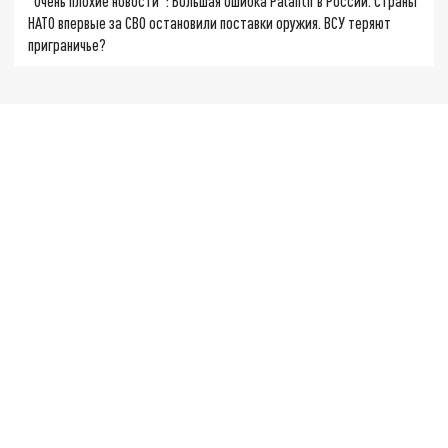
"Очень плохие новости": Большая ошибка Palantir в России. Страны
НАТО впервые за СВО остановили поставки оружия. ВСУ теряют
приграничье?