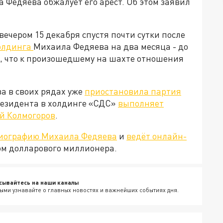
Федяева обжалует его арест. Об этом заявил
 вечером
15 декабря спустя почти сутки после
холдинга
Михаила Федяева на два месяца - до
л, что к произошедшему на шахте отношения
а в своих рядах уже
приостановила партия
резидента в холдинге «СДС»
выполняет
й Колмогоров
.
биографию Михаила Федяева
и
ведёт онлайн-
том долларового миллионера.
сывайтесь на наши каналы
ыми узнавайте о главных новостях и важнейших событиях дня.