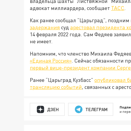
владельца шахты “Листвяжной” Михаила 
адвокат миллиардера, сообщает
ТАСС
.
Как ранее сообщал “Царьград”, поздним
задержания
суд
арестовал президента 
14 февраля 2022 года. Сам Федяев заяви
не имеет.
Напомним, что членство Михаила Федяев
«Единая Россия»
. Сейчас обязанности п
первый вице-президент компании Серге
Ранее “Царьград Кузбасс”
опубликовал 
трансляцию событий
, связанных с арес
Подпи
ДЗЕН
ТЕЛЕГРАМ
и перв