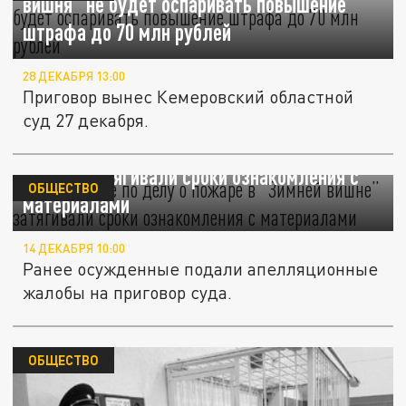
вишня” не будет оспаривать повышение
штрафа до 70 млн рублей
28 ДЕКАБРЯ 13:00
Приговор вынес Кемеровский областной
суд 27 декабря.
Осужденные по делу о пожаре в “Зимней
вишне” затягивали сроки ознакомления с
ОБЩЕСТВО
материалами
14 ДЕКАБРЯ 10:00
Ранее осужденные подали апелляционные
жалобы на приговор суда.
ОБЩЕСТВО