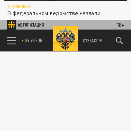
24 МАЯ 10:59
В федеральном ведомстве назвали
решение суда незаконным.
18+
АВТОРИЗАЦИЯ
85.64 BRENT
КУЗБАСС
ОБЩЕСТВО
Суд вынес приговоры фигурантам дела о
пожаре в "Зимней вишне", где погибли 60
человек
24 ДЕКАБРЯ 13:05
Они получили от 7 до 18 лет лишения
свободы