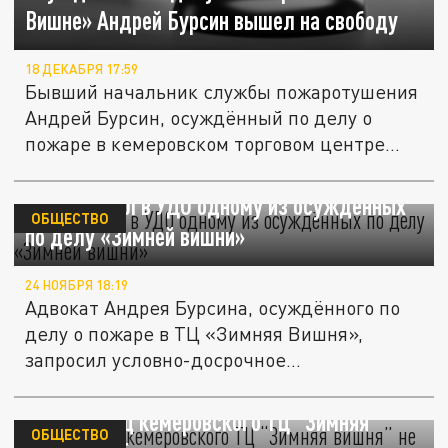
Вишне» Андрей Бурсин вышел на свободу
18 ДЕКАБРЯ 17:59
Бывший начальник службы пожаротушения
Андрей Бурсин, осуждённый по делу о
пожаре в кемеровском торговом центре...
Суд отказал в УДО одному из осуждённых
ОБЩЕСТВО
по делу «Зимней вишни»
24 НОЯБРЯ 18:19
Адвокат Андрея Бурсина, осуждённого по
делу о пожаре в ТЦ «Зимняя Вишня»,
запросил условно-досрочное...
Совладелец кемеровского ТЦ “Зимняя
ОБЩЕСТВО