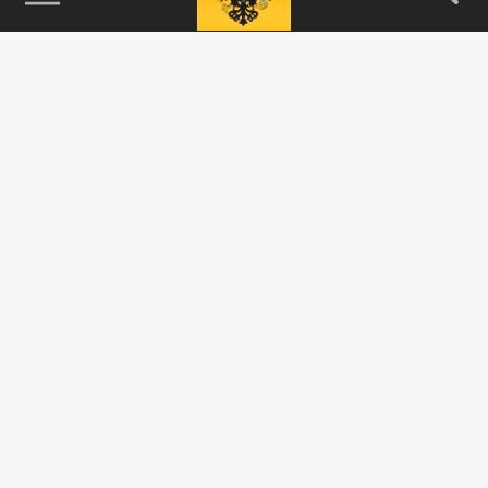
115093, г. Москва, переулок Партийный,
д.1, к.57, стр.3, эт.1, пом.I, ком.45