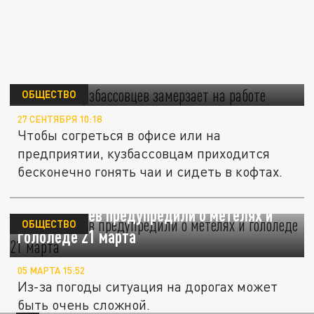
Половина кузбассовцев замерзает на
работе
ОБЩЕСТВО
27 СЕНТЯБРЯ 10:18
Чтобы согреться в офисе или на
предприятии, кузбассовцам приходится
бесконечно гонять чаи и сидеть в кофтах.
Кузбассовцев предупредили о метелях и
ОБЩЕСТВО
гололеде 21 марта
05 МАРТА 15:52
Из-за погоды ситуация на дорогах может
быть очень сложной.