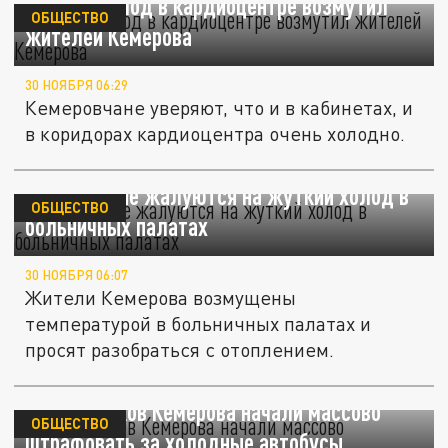
Жуткий холод в кардиоцентре возмутил
ОБЩЕСТВО
жителей Кемерова
30 НОЯБРЯ 06:29
Кемеровчане уверяют, что и в кабинетах, и
в коридорах кардиоцентра очень холодно.
Кемеровчане жалуются на жуткий холод в
ОБЩЕСТВО
больничных палатах
30 НОЯБРЯ 06:07
Жители Кемерова возмущены
температурой в больничных палатах и
просят разобраться с отоплением.
Перевозчиков Кемерова начали массово
ОБЩЕСТВО
штрафовать за холодные автобусы