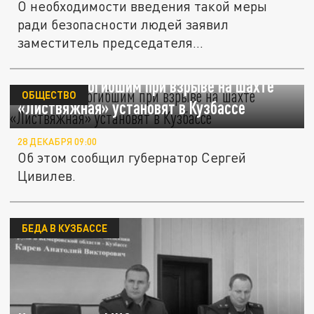
О необходимости введения такой меры
ради безопасности людей заявил
заместитель председателя
Правительства...
Памятник погибшим при взрыве на шахте
ОБЩЕСТВО
«Листвяжная» установят в Кузбассе
28 ДЕКАБРЯ 09:00
Об этом сообщил губернатор Сергей
Цивилев.
БЕДА В КУЗБАССЕ