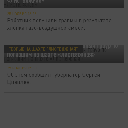
25 НОЯБРЯ 16:56
Работник получили травмы в результате
хлопка газо-воздушной смеси.
В Кузбассе объявлен трехдневный траур по
"ВЗРЫВ НА ШАХТЕ "ЛИСТВЯЖНАЯ"
погибшим на шахте «Листвяжная»
25 НОЯБРЯ 15:30
Об этом сообщил губернатор Сергей
Цивилев.