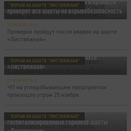
По распоряжению губернатора в Кузбассе
"ВЗРЫВ НА ШАХТЕ "ЛИСТВЯЖНАЯ"
проверят все шахты на взрывобезопасность
25 НОЯБРЯ 18:44
Проверки пройдут после аварии на шахте
«Листвяжная».
Губернатор Сергей Цивилев встретился с
пострадавшими в аварии на шахте
"ВЗРЫВ НА ШАХТЕ "ЛИСТВЯЖНАЯ"
«Листвяжная»
25 НОЯБРЯ 18:15
ЧП на угледобывающем предприятии
произошло утром 25 ноября.
Врачи рассказали о состоянии
"ВЗРЫВ НА ШАХТЕ "ЛИСТВЯЖНАЯ"
госпитализированных горняков шахты
«Листвяжная»