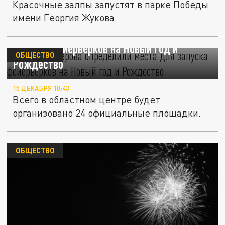
Красочные залпы запустят в парке Победы
имени Георгия Жукова.
Власти Кемерова определили места для
запуска фейерверков на Новый год и
ОБЩЕСТВО
Рождество
15 ДЕКАБРЯ 10:43
Всего в областном центре будет
организовано 24 официальные площадки.
ОБЩЕСТВО