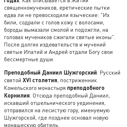
годах
. Как описывается в Житии
священномучеников, еретические пытки
едва ли не превосходили языческие: "Их
били, содрали с голов кожу с волосами,
бороды вымазали смолой и подожгли, на
головах мучеников сжигали святые иконы".
После долгих издевательств и мучений
святые Ипатий и Андрей отдали Богу свои
бессмертные души.
Преподобный Даниил Шужгорский
. Русский
XVI
столетия
святой
, постриженник
преподобного
Комельского монастыря
Корнилия
. Отсюда преподобный Даниил,
искавший отшельнического уединения,
отправился на лесистую гору, именуемую
Шужгорской, где позднее основал новую
монашескую обитель.