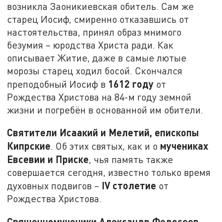
возникла Заоникиевская обитель. Сам же
старец Иосиф, смиренно отказавшись от
настоятельства, принял образ мнимого
безумия – юродства Христа ради. Как
описывает Житие, даже в самые лютые
морозы старец ходил босой. Скончался
1612 году
преподобный Иосиф в
от
Рождества Христова на 84-м году земной
жизни и погребён в основанной им обители.
Святители Исаакий и Мелетий, епископы
Кипрские
мучениках
. Об этих святых, как и о
Евсевии и Приске
, чья память также
совершается сегодня, известно только время
IV
столетие
духовных подвигов –
от
Рождества Христова.
Священномученики Александр Федосеев,