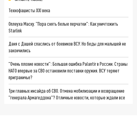
Технофашисты XXI века
Оплеуха Маску. "Пора снять белые перчатки": Как уничтожить
Starlink
Даня с Дашей спаслись от боевиков ВСУ. Но беды для малышей не
закончились
"Очень плохие новости": Большая ошибка Palantir в России. Страны
НАТО впервые за СВО остановили поставки оружия. ВСУ теряют
приграничье?
Три главных инсайда об СВО. Отмена мобилизации и возвращение
"генерала Армагеддона"? Отличные новости, которые ждали все