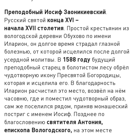
Преподобный Иосиф Заоникиевский
.
конца
XVI
–
Русский святой
начала
XVII
столетия
. Простой крестьянин из
вологодской деревни Обухово по имени
Иларион, он долгое время страдал глазной
болезнью, от которой исцелился после долгой
1588 году
усердной молитвы. В
будущий
преподобный старец в болотистом лесу обрёл
чудотворную икону Пресвятой Богородицы,
которая и исцелила его. В благодарность
Иларион расчистил это место, возвёл на нём
часовню, где и поместил чудотворный образ,
сам же поселился рядом, приняв монашеский
постриг с именем Иосиф. Позднее по
святителя Антония,
благословению
епископа Вологодского,
на этом месте