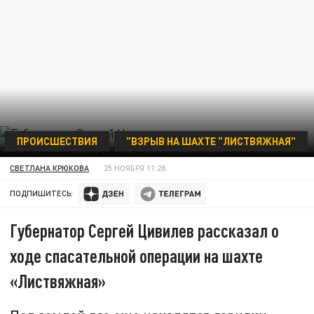
ПРОИСШЕСТВИЯ
"ВЗРЫВ НА ШАХТЕ "ЛИСТВЯЖНАЯ"
ФОТО: ТЕЛЕГРАМ-КАНАЛ "ЦИВИЛЕВ. LIVE"
СВЕТЛАНА КРЮКОВА
25 НОЯБРЯ 11:28
ПОДПИШИТЕСЬ:
Губернатор Сергей Цивилев рассказал о
ходе спасательной операции на шахте
«Листвяжная»